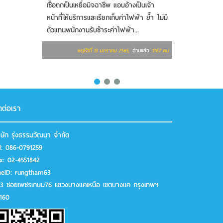
เชื่อตกเป็นเหยื่อมิจฉาชีพ แอบอ้างเป็นเจ้า
สุริยาศศิน รองผ
หน้าที่ให้บริการและเรียกเก็บค่าไฟฟ้า ย้ำ ไม่มี
ไฟฟ้านครหลวง 
ตัวแทนพนักงานรับชำระค่าไฟฟ้า...
สดใส ชาร์จไฟกับ
อ่านแล้ว
พฤหัสที่ 13 มกราคม 2565,
1767 คน
พฤหัสที่
ดต่อเรา
ิษัท รุ่งธรรมวัฒนา จำกัด
l:
086-0791259
ax:
02-4551842
neID:
rungtham63
3 ซอยเพชรเกษม76 เเขวงบางแคเหนือ เขตบางแค กรุงเทพฯ
160