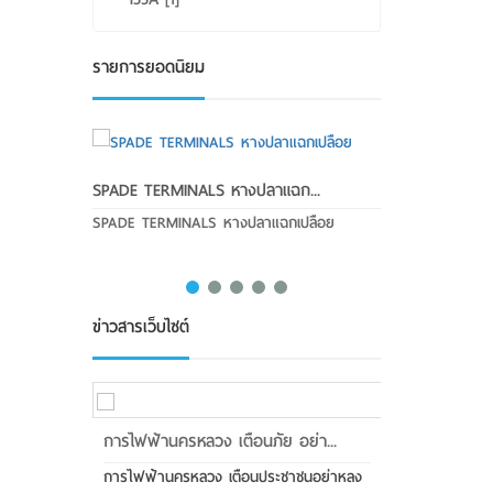
รายการยอดนิยม
SPADE TERMINALS หางปลาแฉก...
Rigid UPVC Cond
SPADE TERMINALS หางปลาแฉกเปลือย
อุปกรณ์ท่อร้อยสา
ต่างๆ แบรนด์ “คลิป
ข่าวสารเว็บไซต์
การไฟฟ้านครหลวง เตือนภัย อย่า...
MEA ตอบรับนโ
การไฟฟ้านครหลวง เตือนประชาชนอย่าหลง
วันนี้ (30 ธันว