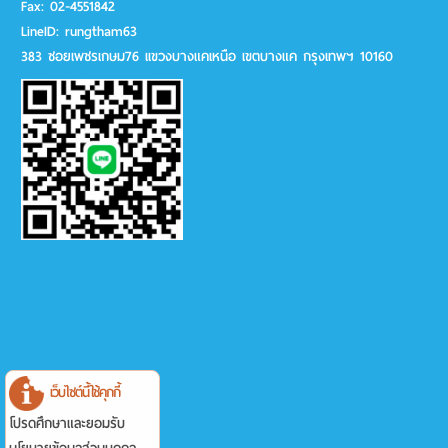
Fax:
02-4551842
LineID:
rungtham63
383 ซอยเพชรเกษม76 เเขวงบางแคเหนือ เขตบางแค กรุงเทพฯ 10160
เว็บไซต์นี้ใช้คุกกี้
โปรดศึกษาและยอมรับ