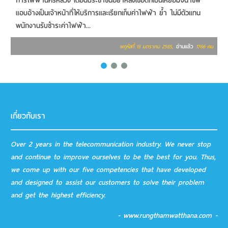
การไฟฟ้านครหลวง เตือนประชาชนอย่าหลงเชื่อตกเป็นเหยื่อมิจฉาชีพ
ว
แอบอ้างเป็นเจ้าหน้าที่ให้บริการและเรียกเก็บค่าไฟฟ้า ย้ำ ไม่มีตัวแทน
ห
พนักงานรับชำระค่าไฟฟ้า...
ก
อ่านแล้ว
พฤหัสที่ 13 มกราคม 2565,
1766 คน
เกี่ยวกับเรา
Over 2 years in the telecommunication industry. We never stop
and continue to improve ourselves to be the best for you. Thus,
we come up with our five competencies that have developed
and designed to assist our customers to solve their problem
and get the highest efficiency.
- www.rungthamwatthana.com -